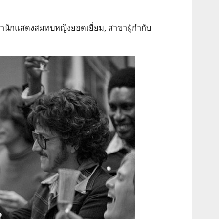
ขานักแสดงสมทบหญิงยอดเยี่ยม, สาขาผู้กำกับ