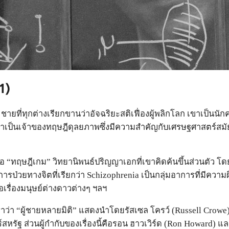
1)
ชายที่ทุกต่างเรียกขานว่าอัจฉริยะสติเฟื่องผู้พลิกโลก เขาเป็น
ป็นเจ้าของทฤษฎีดุลยภาพซึ่งมีความสำคัญกับเศรษฐศาสตร์สมัยใ
ือ “ทฤษฎีเกม” วิทยานิพนธ์ปริญญาเอกที่เขาคิดค้นขึ้นส่วนตัว โด
การป่วยทางจิตที่เรียกว่า Schizophrenia เป็นกลุ่มอาการที่มีคว
่อเรื่องมนุษย์ต่างดาวต่างๆ ฯลฯ
ราว่า “ผู้ชายหลายมิติ” แสดงนำโดยรัสเซล โครว์ (Russell Crowe)
สหรัฐ ส่วนผู้กำกับของเรื่องนี้คือรอน ฮาวเวิร์ด (Ron Howard