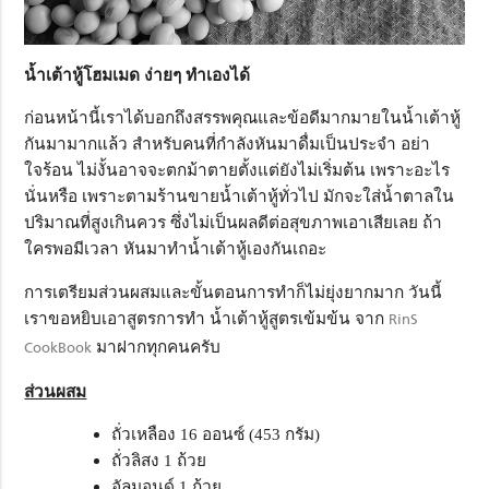
น้ำเต้าหู้โฮมเมด ง่ายๆ ทำเองได้
ก่อนหน้านี้เราได้บอกถึงสรรพคุณและข้อดีมากมายในน้ำเต้าหู้
กันมามากแล้ว สำหรับคนที่กำลังหันมาดื่มเป็นประจำ อย่า
ใจร้อน ไม่งั้นอาจจะตกม้าตายตั้งแต่ยังไม่เริ่มต้น เพราะอะไร
นั่นหรือ เพราะตามร้านขายน้ำเต้าหู้ทั่วไป มักจะใส่น้ำตาลใน
ปริมาณที่สูงเกินควร ซึ่งไม่เป็นผลดีต่อสุขภาพเอาเสียเลย ถ้า
ใครพอมีเวลา หันมาทำน้ำเต้าหู้เองกันเถอะ
การเตรียมส่วนผสมและขั้นตอนการทำก็ไม่ยุ่งยากมาก วันนี้
เราขอหยิบเอาสูตรการทำ น้ำเต้าหู้สูตรเข้มข้น จาก
RinS
CookBook
มาฝากทุกคนครับ
ส่วนผสม
ถั่วเหลือง 16 ออนซ์ (453 กรัม)
ถั่วลิสง 1 ถ้วย
อัลมอนด์ 1 ถ้วย