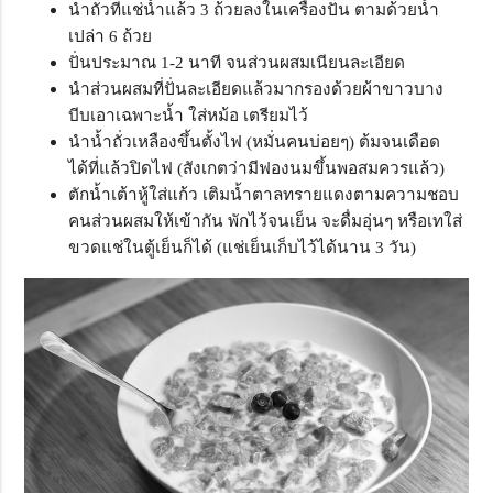
นำถั่วที่แช่น้ำแล้ว 3 ถ้วยลงในเครื่องปั่น ตามด้วยน้ำ
เปล่า 6 ถ้วย
ปั่นประมาณ 1-2 นาที จนส่วนผสมเนียนละเอียด
นำส่วนผสมที่ปั่นละเอียดแล้วมากรองด้วยผ้าขาวบาง
บีบเอาเฉพาะน้ำ ใส่หม้อ เตรียมไว้
นำน้ำถั่วเหลืองขึ้นตั้งไฟ (หมั่นคนบ่อยๆ) ต้มจนเดือด
ได้ที่แล้วปิดไฟ (สังเกตว่ามีฟองนมขึ้นพอสมควรแล้ว)
ตักน้ำเต้าหู้ใส่แก้ว เติมน้ำตาลทรายแดงตามความชอบ
คนส่วนผสมให้เข้ากัน พักไว้จนเย็น จะดื่มอุ่นๆ หรือเทใส่
ขวดแช่ในตู้เย็นก็ได้ (แช่เย็นเก็บไว้ได้นาน 3 วัน)