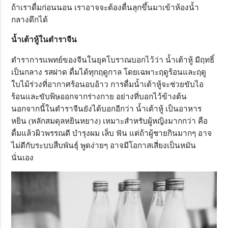
ถ้าเราดื่มก่อนนอน เราอาจจะต้องตื่นลุกขึ้นมาเข้าห้องน้ำ
กลางดึกได้
น้ำเต้าหู้ในตำราจีน
ตำราการแพทย์ของจีนในยุคโบราณบอกไว้ว่า น้ำเต้าหู้ มีฤทธิ์
เป็นกลาง รสฝาด ดื่มได้ทุกฤดูกาล โดยเฉพาะฤดูร้อนและฤดู
ใบไม้ร่วงที่อากาศร้อนอบอ้าว การดื่มน้ำเต้าหู้จะช่วยขับไอ
ร้อนและขับพิษออกจากร่างกาย อย่างที่บอกไว้ข้างต้น
นอกจากนี้ในตำราจีนยังได้บอกอีกว่า น้ำเต้าหู้ เป็นอาหาร
หยิน (หลักสมดุลหยินหยาง) เหมาะสำหรับผู้หญิงมากกว่า คือ
ดื่มแล้วผิวพรรณดี บำรุงผม เล็บ ฟัน แต่ถ้าผู้ชายกินมากๆ อาจ
ไม่ดีกับระบบสืบพันธุ์ พูดง่ายๆ อาจมีโอกาสเสี่ยงเป็นหมัน
นั่นเอง