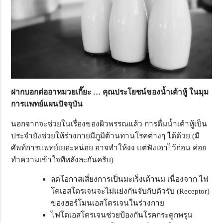
ฝากบอกต่ออาหมวยเกี๊ยะ … คุณประโยชน์ของน้ำเต้าหู้ ในมุม
การแพทย์แผนปัจจุบัน
นอกจากจะช่วยในเรื่องของผิวพรรณแล้ว การดื่มน้ำเต้าหู้เป็น
ประจำยังช่วยให้ร่างกายมีภูมิต้านทานโรคต่างๆ ได้ด้วย (มี
ศัพท์การแพทย์เยอะหน่อย อาจทำให้งง แต่ฟังเอาไว้ก่อน ค่อย
ทำความเข้าใจทีหลังละกันครับ)
ลดโอกาสเสี่ยงการเป็นมะเร็งเต้านม เนื่องจาก ไฟ
โตเอสโตรเจนจะไม่แย่งกันจับกับตัวรับ (Receptor)
ของฮอร์โมนเอสโตรเจนในร่างกาย
ไฟโตเอสโตรเจนช่วยป้องกันโรคกระดูกพรุน