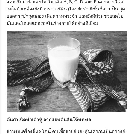
แคลเซียม ฟอสฟอรัส วิตามิน A, B, C, D และ E นอกจากนี้ใน
เมล็ดถั่วเหลืองยังมีสาร “เลซิติน (Lecithin)” ที่ขึ้นชื่อว่าเป็น สุด
ยอดสารบำรุงสมอง เพิ่มความทรงจำ แถมยังมีส่วนช่วยลดไข
มันและโคเลสเตอรอลในร่างกายได้อย่างดีเยี่ยม
ต้นกำเนิดน้ำเต้าหู้ จากแผ่นดินจีนโพ้นทะเล
สำหรับเครื่องดื่มชนิดนี้ คนเชื้อสายจีนจะคุ้นเคยกันเป็นอย่างดี