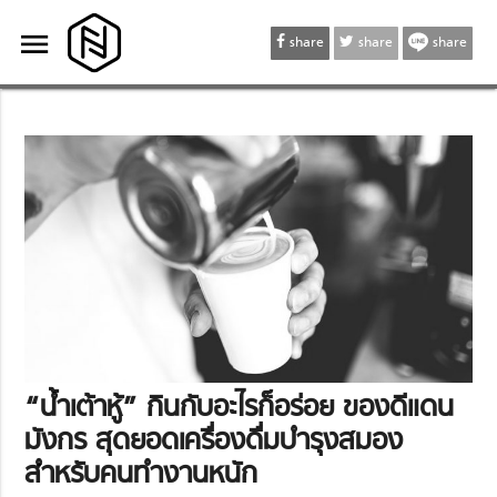
menu
menu
share
share
share
“น้ำเต้าหู้” กินกับอะไรก็อร่อย ของดีแดน
มังกร สุดยอดเครื่องดื่มบำรุงสมอง
สำหรับคนทำงานหนัก