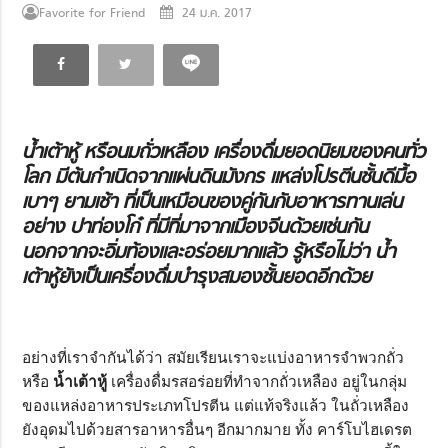
Favorite for Friend
24 ม.ค. 2017
น้ำเต้าหู้ หรือนมถั่วเหลือง เครื่องดื่มยอดนิยมของคนทั่ว
โลก มีต้นกำเนิดจากแผ่นดินมังกร แหล่งโปรตีนชั้นดีมื้อ
เบาๆ ยามเช้า
ที่เป็นเหมือนของคู่กันกับอาหารทานเล่น
อย่าง ปาท่องโก๋ ที่มีที่มาจากเมืองจีนด้วยเช่นกัน
นอกจากจะอิ่มท้องและอร่อยมากแล้ว รู้หรือไม่ว่า น้ำ
เต้าหู้ยังเป็น
เครื่องดื่มบำรุงสมอง
ชั้นยอดอีกด้วย
อย่างที่เราจำกันได้ว่า สมัยเรียนเราจะแบ่งอาหารจำพวกถั่ว
หรือ
น้ำเต้าหู้
เครื่องดื่มรสอร่อยที่ทำจากถั่วเหลือง อยู่ในกลุ่ม
ของแหล่งอาหารประเภทโปรตีน แต่แท้จริงแล้ว ในถั่วเหลือง
ยังอุดมไปด้วยสารอาหารอื่นๆ อีกมากมาย ทั้ง คาร์โบไฮเดรต