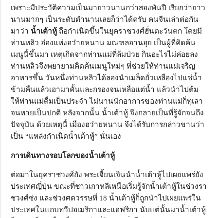
เพราะมีประวัติความเป็นมายาวนานกว่าสองพันปี เรียกว่ายาว
นานมากๆ เป็นระดับตำนานเลยก็ว่าได้ครับ คนจีนเล่าต่อกัน
มาว่า
น้ำเต้าหู้
ถือกำเนิดขึ้นในยุคราชวงศ์ฮั่นตะวันตก โดยมี
ท่านหลิว อ๋องแห่งฮว๋ายหนาน มณฑลอานฮุย เป็นผู้ที่คิดค้น
เมนูนี้ขึ้นมา เหตุเกิดจากท่านแม่ที่ล้มป่วย กินอะไรไม่ค่อยลง
ท่านหลิวจึงพยายามคิดค้นเมนูใหม่ๆ ที่ช่วยให้ท่านแม่เจริญ
อาหารขึ้น วันหนึ่งท่านหลิวได้ลองนำเมล็ดถั่วเหลืองไปแช่น้ำ
ข้ามคืนแล้วเอามาคั้นและกรองจนเหลือแต่น้ำ แล้วนำไปต้ม
ให้ท่านแม่ดื่มเป็นประจำ ไม่นานนักอาการของท่านแม่ก็ทุเลา
จนหายเป็นปกติ หลังจากนั้น น้ำเต้าหู้ จึงกลายเป็นที่รู้จักจนถึง
ปัจจุบัน ด้วยเหตุนี้ เมืองฮว๋ายหนาน จึงได้รับการกล่าวขานว่า
เป็น “แหล่งกำเนิดน้ำเต้าหู้” นั่นเอง
การเดินทางรอบโลกของน้ำเต้าหู้
ต่อมาในยุคราชวงศ์ถัง พระเจี้ยนเจินนำน้ำเต้าหู้ไปเผยแพร่ยัง
ประเทศญี่ปุ่น ขณะที่ชาวเกาหลีเหนือเริ่มรู้จักน้ำเต้าหู้ในช่วงรา
ชวงศ์ซ่ง และช่วงศตวรรษที่ 18 น้ำเต้าหู้ก็ถูกนำไปเผยแพร่ใน
ประเทศในแถบทวีปอเมริกาและแอฟริกา นับแต่นั้นมาน้ำเต้าหู้