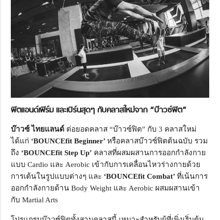
ฟิตแอนด์เฟิร์ม และเบิร์นสุดๆ กับ
คลาสใหม่จาก “บ๊าวซ์ฟิต”
บ๊าวซ์ ไทยแลนด์
ต่อยอดคลาส “บ๊าวซ์ฟิต” กับ 3 คลาสใหม่
ได้แก่
‘BOUNCEfit Beginner’
หรือคลาสบ๊าวซ์ฟิตต้นฉบับ รวม
ถึง
‘BOUNCEfit Step Up’
คลาสที่ผสมผสานการออกกำลังกาย
แบบ Cardio และ Aerobic เข้ากับการเคลื่อนไหวร่างกายด้วย
การเต้นในรูปแบบต่างๆ และ
‘BOUNCEfit Combat’
ที่เน้นการ
ออกกำลังกายด้าน Body Weight และ Aerobic ผสมผสานเข้า
กับ Martial Arts
โปรแกรมบ๊าวซ์ฟิตทั้งสามคลาสนี้ เหมาะสำหรับผู้ที่เพิ่งเริ่มต้น