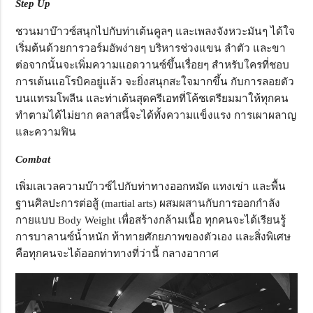
Step Up
ชวนมาบ๊าวซ์สนุกไปกับท่าเต้นคูลๆ และเพลงจังหวะมันๆ ได้ใจ
เริ่มต้นด้วยการวอร์มอัพง่ายๆ บริหารช่วงแขน ลำตัว และขา
ต่อจากนั้นจะเพิ่มความแอดวานซ์ขึ้นเรื่อยๆ สำหรับใครที่ชอบ
การเต้นแอโรบิคอยู่แล้ว จะยิ่งสนุกสะใจมากขึ้น กับการลอยตัว
บนแทรมโพลีน และท่าเต้นสุดครีเอทที่โค้ชเตรียมมาให้ทุกคน
ทำตามได้ไม่ยาก คลาสนี้จะได้ทั้งความแข็งแรง การเผาผลาญ
และความฟิน
Combat
เพิ่มเลเวลความบ๊าวซ์ไปกับท่าทางออกหมัด แทงเข่า และพื้น
ฐานศิลปะการต่อสู้ (martial arts) ผสมผสานกับการออกกำลัง
กายแบบ Body Weight เพื่อสร้างกล้ามเนื้อ ทุกคนจะได้เรียนรู้
การบาลานซ์น้ำหนัก ท้าทายศักยภาพของตัวเอง และสิ่งพิเศษ
คือทุกคนจะได้ออกท่าทางที่ว่านี้ กลางอากาศ