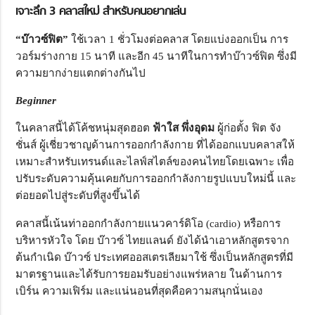
เจาะลึก
3 คลาสใหม่
สำหรับคนอยากเล่น
“บ๊าวซ์ฟิต”
ใช้เวลา 1 ชั่วโมงต่อคลาส โดยแบ่งออกเป็น การ
วอร์มร่างกาย 15 นาที และอีก 45 นาทีในการทำบ๊าวซ์ฟิต ซึ่งมี
ความยากง่ายแตกต่างกันไป
Beginner
ในคลาสนี้ได้โค้ชหนุ่มสุดฮอต
ฟ้าใส พึ่งอุดม
ผู้ก่อตั้ง ฟิต จัง
ชั่นส์ ผู้เชี่ยวชาญด้านการออกกำลังกาย ที่ได้ออกแบบคลาสให้
เหมาะสำหรับเทรนด์และไลฟ์สไตล์ของคนไทยโดยเฉพาะ เพื่อ
ปรับระดับความคุ้นเคยกับการออกกำลังกายรูปแบบใหม่นี้ และ
ต่อยอดไปสู่ระดับที่สูงขึ้นได้
คลาสนี้เน้นท่าออกกำลังกายแนวคาร์ดิโอ (cardio) หรือการ
บริหารหัวใจ โดย บ๊าวซ์ ไทยแลนด์ ยังได้นำเอาหลักสูตรจาก
ต้นกำเนิด บ๊าวซ์ ประเทศออสเตรเลียมาใช้ ซึ่งเป็นหลักสูตรที่มี
มาตรฐานและได้รับการยอมรับอย่างแพร่หลาย ในด้านการ
เบิร์น ความเฟิร์ม และแน่นอนที่สุดคือความสนุกนั่นเอง