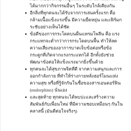
ได้มากกว่ากิจกรรมอื่นๆ ในระดับใกล้เคียงกัน
อีกสิ่งที่ทุกคนจะได้รับจากการเล่นครั้งแรก คือ
กล้ามเนื้อแข็งแรงขึ้น มีความยืดหยุ่น และเฟิร์มก
ระชับอย่างเห็นได้ชัด
ข้อดีของการกระโดดบนผืนแทรมโพลีน คือ แรง
กระแทกจะต่ำกว่าการกระโดดบนพื้น ทำให้ลด
ความเสี่ยงของอาการบาดเจ็บข้อต่อหรือข้อ
กระดูกที่เกิดจากแรงกระแทกได้ อีกทั้งยังช่วย
พัฒนาข้อต่อให้แข็งแรงมากยิ่งขึ้นด้วย
ทุกคนจะได้สุขภาพจิตที่ดี จากความสนุกและการ
ออกกำลังกาย ที่ทำให้ร่างกายหลั่งฮอร์โมนแห่ง
ความสุข หรือที่รู้จักกันในชื่อของสารเอนดอร์ฟิน
(endorphins) นั่นเอง
และสุดท้าย ทุกคนจะได้พบปะและสร้างความ
สัมพันธ์กับเพื่อนใหม่ ที่มีความชอบเหมือนๆ กันใน
คลาสนี้ (มันดีต่อใจจริงๆ)