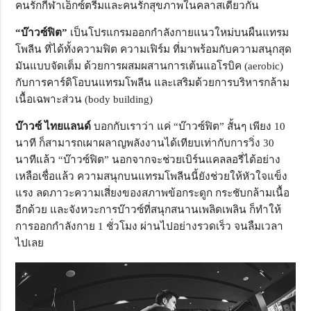
คนรักกีฬาเอ็กซ์ตรีมและคนรักสุขภาพในคลาสเดียวกัน
“บ๊าวซ์ฟิต
”
เป็นโปรแกรมออกกำลังกายแนวใหม่บนผืนแทรม
โพลีน ที่ได้ทั้งความฟิต ความเฟิร์ม ที่มาพร้อมกับความสนุกสุด
มันแบบจัดเต็ม ด้วยการผสมผสานการเต้นแอโรบิค (aerobic)
กับการคาร์ดิโอบนแทรมโพลีน และเสริมด้วยการบริหารกล้าม
เนื้อเฉพาะส่วน (body building)
บ๊าวซ์ ไทยแลนด์
บอกกับเราว่า แค่ “บ๊าวซ์ฟิต” สั้นๆ เพียง 10
นาที ก็สามารถเผาผลาญพลังงานได้เทียบเท่ากับการวิ่ง 30
นาทีแล้ว “บ๊าวซ์ฟิต” นอกจากจะช่วยเบิร์นแคลลอรี่ได้อย่าง
เหลือเชื่อแล้ว ความสนุกบนแทรมโพลีนนี้ยังช่วยให้หัวใจแข็ง
แรง ลดภาวะความเสี่ยงของสภาพข้อกระดูก กระชับกล้ามเนื้อ
อีกด้วย และจังหวะการบ๊าวซ์ที่สนุกสนานเพลิดเพลิน ก็ทำให้
การออกกำลังกาย 1 ชั่วโมง ผ่านไปอย่างรวดเร็ว จนลืมเวลา
ไปเลย