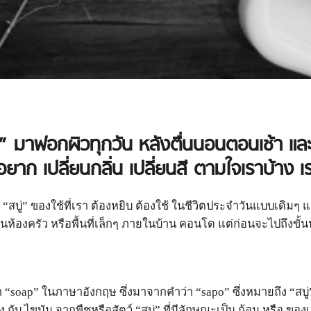
่” มาฟอกผิวทุกวัน หลังตื่นนอนตอนเช้า แล
ึกอยาก เปลี่ยนกลิ่น เปลี่ยนสี ตามใจเราบ้าง 
บู่” ของใช้ที่เรา ต้องหยิบ ต้องใช้ ในชีวิตประจำวันแบบเดิมๆ 
้องครัว หรือพื้นที่เล็กๆ ภายในบ้าน คอนโด แต่ก่อนจะไปถึงขั้นนั้
soap” ในภาษาอังกฤษ ซึ่งมาจากคำว่า “sapo” ซึ่งหมายถึง “สบู
ง กับ ไขมัน จากพืชหรือสัตว์ “สบู่” ที่มีลักษณะเป็น ก้อน หรือ ข