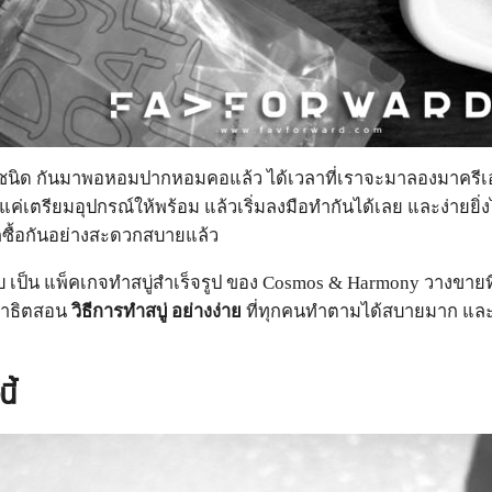
ละชนิด กันมาพอหอมปากหอมคอแล้ว ได้เวลาที่เราจะมาลองมาครีเอท 
ก แค่เตรียมอุปกรณ์ให้พร้อม แล้วเริ่มลงมือทำกันได้เลย และง่ายยิ่ง
กซื้อกันอย่างสะดวกสบายแล้ว
 เป็น แพ็คเกจทำสบู่สำเร็จรูป ของ Cosmos & Harmony วางขายที่โ
สาธิตสอน
วิธีการทำสบู่ อย่างง่าย
ที่ทุกคนทำตามได้สบายมาก และครี
ี้