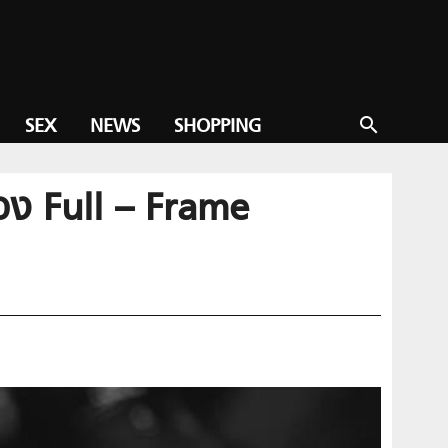
SEX
NEWS
SHOPPING
search
อง Full – Frame