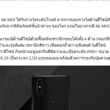
Mi MIX ได้รับรางวัลระดับโกลด์ จากการมอบรางวัลด้านดีไซน์สำค
ยอมรับจากพิพิธภัณฑ์ชั้นนำต่างๆ ของโลก แถมในบางกรณี Mi MIX ยั
รมณ์ด้านดีไซน์ด้วยพื้นหลังเซรามิกขอบโค้งทั้ง 4 ด้าน กลมกลื
 สีดำและรุ่นพิเศษ เซรามิกสีขาว เพื่อตอกย้ำความพิเศษด้านดีไซน์
าดีไซน์ กับหน้าจอฟูลสกรีนที่มีความละเอียดระดับ FHD+ ขนาด 5.
 2S เป็นกระจก 2.5D แบบขอบมน พร้อมด้วยการรองรับปุ่มควบคุม