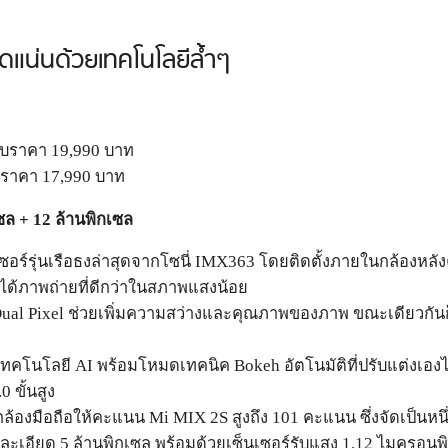
ดแน่นด้วยเทคโนโลยีล้ำๆ
บราคา 19,990 บาท
ราคา 17,990 บาท
เซล + 12 ล้านพิกเซล
ร์รุ่นเรือธงล่าสุดจากโซนี่ IMX363 โดยติดตั้งภายในกล้องหลังคู่ 
้ได้ภาพถ่ายที่ดีกว่าในสภาพแสงน้อย
ual Pixel ช่วยเพิ่มความสว่างและคุณภาพของภาพ ขณะเดียวกันก
เทคโนโลยี AI พร้อมโหมดเทคนิค Bokeh อัตโนมัติที่ปรับแต่งเองได
 ขั้นสูง
กล้องมือถือให้คะแนน Mi MIX 2S สูงถึง 101 คะแนน ซึ่งจัดเป็น
ะเอียด 5 ล้านพิกเซล พร้อมด้วยเซ็นเซอร์รับแสง 1.12 ไมครอนพ