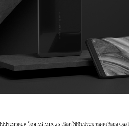
ื่องชิปประมวลผล โดย Mi MIX 2S เลือกใช้ชิปประมวลผลเรือธง Qua