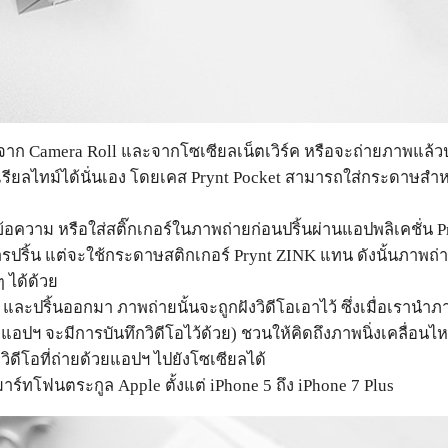
ก Camera Roll และจากโซเซียลเน็ตเวิร์ค หรือจะถ่ายภาพแล้วปริ
เรียลไทม์ได้นั่นเอง โดยเคส Prynt Pocket สามารถใส่กระดาษสำหร
้อความ หรือใส่สติ๊กเกอร์ในภาพถ่ายก่อนปริ้นผ่านแอปพลิเคชั่น Pr
รปริ้น แต่จะใช้กระดาษสติกเกอร์ Prynt ZINK แทน ดังนั้นภาพถ่ายท
 ได้ด้วย
 และปริ้นออกมา ภาพถ่ายนั้นจะถูกฝังวิดีโอเอาไว้ ซึ่งเมื่อเรานำ
อปฯ จะมีการบันทึกวิดีโอไว้ด้วย) ชวนให้คิดถึงภาพนิ่งเคลื่อนไหว
ิดีโอที่ถ่ายด้วยแอปฯ ไปยังโซเซียลได้
มาร์ทโฟนตระกูล Apple ตั้งแต่ iPhone 5 ถึง iPhone 7 Plus