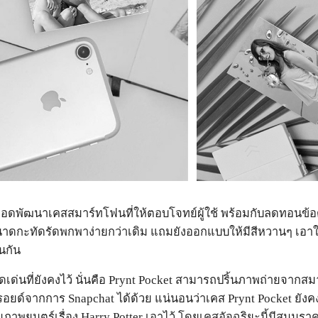
ด้ต่อยอดพัฒนาเคสสมาร์ทโฟนที่ให้ตอบโจทย์ผู้ใช้ พร้อมกับลดทอ
าดกะทัดรัดพกพาง่ายกว่าเดิม แถมยังออกแบบให้มีสีหวานๆ เอา
่นกัน
ะจุดเด่นที่ยังคงไว้ นั่นคือ Prynt Pocket สามารถปริ้นภาพถ่ายจาก
อยด์จากการ Snapchat ได้ด้วย แน่นอนว่าเคส Prynt Pocket ยังคง
ภาพยนตร์เรื่อง Harry Potter เอาไว้ โดยเคสอัจฉริยะนี้มีสนนราคา