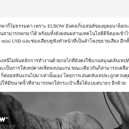
พาก็ไม่ธรรมดา เพราะ ELBOW ยังคงเก็บเสน่ห์ของยุคอนาล็อกเอา
จนสามารถพกพาได้ พร้อมทั้งยังผสมผสานเทคโนโลยีดิจิตอลเข้าไป
ต mini USB และช่องเสียบหูฟังทำหน้าที่เป็นลำโพงขยายเสียง อีก
 คงหนีไม่พ้นหลักการทำงานด้วยกลไกที่ยังคงใช้แกนหมุนตลับเ
ะเป็นการใส่เทปคาสเซ็ทลงบนแกน ขณะเดียวกันก็สามารถเคลื่อนไป
ก็ค่อยสลับแกนไปมาเท่านั้นเอง โดยการเล่นตลับเทปจะถูกควบคุมโด
เทปให้มีขนาดจิ๋วที่สามารถพกใส่กระเป๋าเสื้อได้แบบสบายๆ อีกด้วย