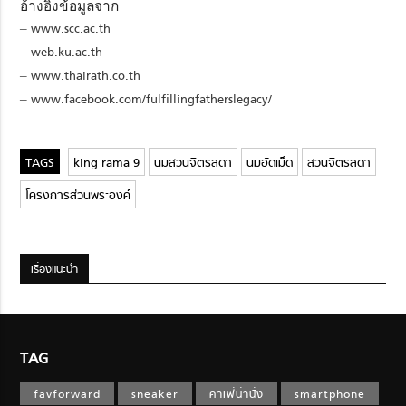
อ้างอิงข้อมูลจาก
–
www.scc.ac.th
–
web.ku.ac.th
–
www.thairath.co.th
–
www.facebook.com/fulfillingfatherslegacy/
king rama 9
นมสวนจิตรลดา
นมอัดเม็ด
สวนจิตรลดา
โครงการส่วนพระองค์
เรื่องแนะนำ
TAG
favforward
sneaker
คาเฟ่น่านั่ง
smartphone