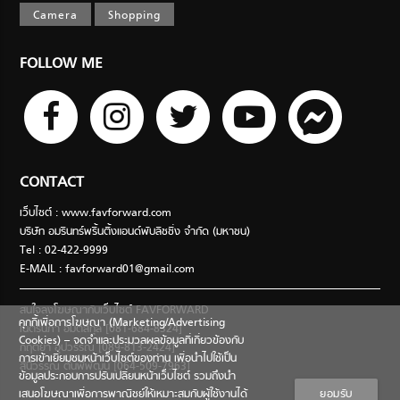
Camera
Shopping
FOLLOW ME
CONTACT
เว็บไซต์ : www.favforward.com
บริษัท อมรินทร์พริ้นติ้งแอนด์พับลิชชิ่ง จำกัด (มหาชน)
Tel : 02-422-9999
E-MAIL :
favforward01@gmail.com
สนใจลงโฆษณากับเว็บไซต์ FAVFORWARD
คุกกี้เพื่อการโฆษณา (Marketing/Advertising
เนตรนภา อมตสกุล [081-684-8324]
Cookies) – จดจำและประมวลผลข้อมูลที่เกี่ยวข้องกับ
กฤตยา อุปวรรณ [089-813-2424]
การเข้าเยี่ยมชมหน้าเว็บไซต์ของท่าน เพื่อนำไปใช้เป็น
สินีวรรณ ตันพิพัฒน์ [064-509-7963]
ข้อมูลประกอบการปรับเปลี่ยนหน้าเว็บไซต์ รวมถึงนำ
เสนอโฆษณาเพื่อการพาณิชย์ให้เหมาะสมกับผู้ใช้งานได้
ยอมรับ