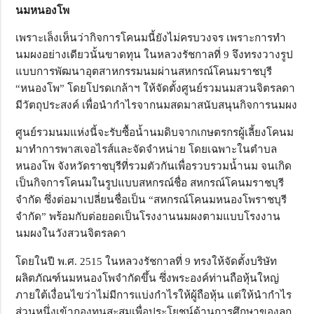
นมหนองโพ
เพราะเล็งเห็นว่ากิจการโคนมนี้ยังไม่ครบวงจร เพราะการทำ
นมผงอย่างเดียวนั้นขาดทุน ในหลวงรัชกาลที่ 9 จึงทรงวางรูป
แบบการพัฒนาอุตสาหกรรมนมผ่านสหกรณ์โคนมราชบุรี
“หนองโพ” โดยโปรดเกล้าฯ ให้จัดตั้งศูนย์รวมนมสวนจิตรลดา
มีวัตถุประสงค์ เพื่อนำกำไรจากนมสดมาสนับสนุนกิจการนมผง
ศูนย์รวมนมแห่งนี้จะรับซื้อน้ำนมดิบจากเกษตรกรผู้เลี้ยงโคนม
มาทำการพาสเจอไรส์และจัดจำหน่าย โดยเฉพาะในตำบล
หนองโพ จังหวัดราชบุรีที่รวมตัวกันเพื่อรวบรวมน้ำนม จนเกิด
เป็นกิจการโคนมในรูปแบบสหกรณ์ชื่อ สหกรณ์โคนมราชบุรี
จำกัด ซึ่งต่อมาเปลี่ยนชื่อเป็น “สหกรณ์โคนมหนองโพราชบุรี
จำกัด” พร้อมกับต่อยอดเป็นโรงงานนมผงตามแบบโรงงาน
นมผงในวังสวนจิตรลดา
โดยในปี พ.ศ. 2515 ในหลวงรัชกาลที่ 9 ทรงให้จัดตั้งบริษัท
ผลิตภัณฑ์นมหนองโพจำกัดขึ้น ซึ่งพระองค์ท่านถือหุ้นใหญ่
ภายใต้เงื่อนไขว่าไม่มีการแบ่งกำไรให้ผู้ถือหุ้น แต่ให้นำกำไร
ส่วนหนึ่งเข้ากองทุนสะสมเพื่อประโยชน์ด้านการศึกษาของลูก