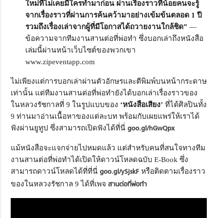
ใหม่ที่ไม่เคยมีใครทำมาก่อน ผ่านเรื่องราวที่น้อยคนจะรู้
จากเรื่องราวที่ผ่านการค้นคว้ามาอย่างเข้มข้นตลอด 1 ปี
รวมถึงเรื่องเล่าจากผู้ที่มีโอกาสได้ถวายงานใกล้ชิด”
—
ข้อความจากทีมงานสานต่อที่พ่อทำ ซึ่งบอกเล่าถึงหนังสือ
เล่มนี้ผ่านหน้าเว็บไซต์ของพวกเขา
www.zipeventapp.com
ไม่เพียงแต่การบอกเล่าผ่านตัวอักษรและตีพิมพ์บนหน้ากระดาษ
เท่านั้น แต่ทีมงานสานต่อที่พ่อทำยังได้บอกเล่าเรื่องราวของ
ในหลวงรัชกาลที่ 9 ในรูปแบบของ
‘หนังสือเสียง’
ที่ได้ศิลปินทั้ง
9 ท่านมาอ่านเนื้อหาของแต่ละบท พร้อมกับเผยแพร่ให้เราได้
ฟังผ่านยูทูป ซึ่งสามารถเปิดฟังได้ที่นี่
goo.gl/hGwQpx
แม้หนังสือจะแจกจ่ายไปหมดแล้ว แต่สำหรับคนที่สนใจทางทีม
งานสานต่อที่พ่อทำได้เปิดให้ดาวน์โหลดฉบับ E-Book ซึ่ง
สามารถดาวน์โหลดได้ที่ที่นี่
goo.gl/ySjskF
หรือติดตามเรื่องราว
ของในหลวงรัชกาล 9 ได้ที่เพจ
สานต่อที่พ่อทำ