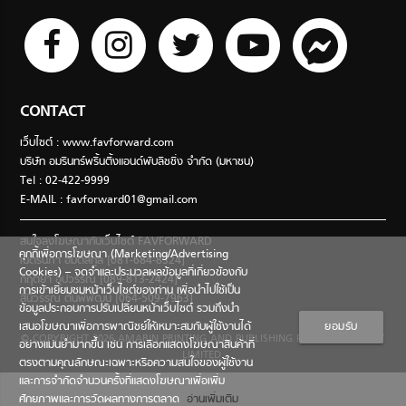
CONTACT
เว็บไซต์ : www.favforward.com
บริษัท อมรินทร์พริ้นติ้งแอนด์พับลิชชิ่ง จำกัด (มหาชน)
Tel : 02-422-9999
E-MAIL :
favforward01@gmail.com
สนใจลงโฆษณากับเว็บไซต์ FAVFORWARD
คุกกี้เพื่อการโฆษณา (Marketing/Advertising
เนตรนภา อมตสกุล [081-684-8324]
Cookies) – จดจำและประมวลผลข้อมูลที่เกี่ยวข้องกับ
กฤตยา อุปวรรณ [089-813-2424]
การเข้าเยี่ยมชมหน้าเว็บไซต์ของท่าน เพื่อนำไปใช้เป็น
สินีวรรณ ตันพิพัฒน์ [064-509-7963]
ข้อมูลประกอบการปรับเปลี่ยนหน้าเว็บไซต์ รวมถึงนำ
เสนอโฆษณาเพื่อการพาณิชย์ให้เหมาะสมกับผู้ใช้งานได้
ยอมรับ
© COPYRIGHT 2026 AMARIN PRINTING AND PUBLISHING PUBLIC COMPANY
อย่างแม่นยำมากขึ้น เช่น การเลือกแสดงโฆษณาสินค้าที่
LIMITED.
ตรงตามคุณลักษณะเฉพาะหรือความสนใจของผู้ใช้งาน
และการจำกัดจำนวนครั้งที่แสดงโฆษณาเพื่อเพิ่ม
ศักยภาพและการวัดผลทางการตลาด
อ่านเพิ่มเติม