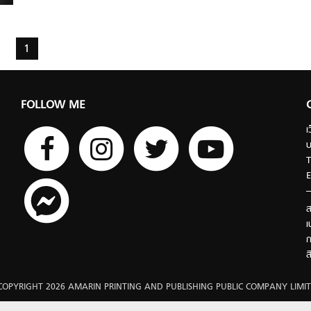
1
FOLLOW ME
เ
บ
T
E
ส
เ
ก
ส
COPYRIGHT 2026 AMARIN PRINTING AND PUBLISHING PUBLIC COMPANY LIMIT