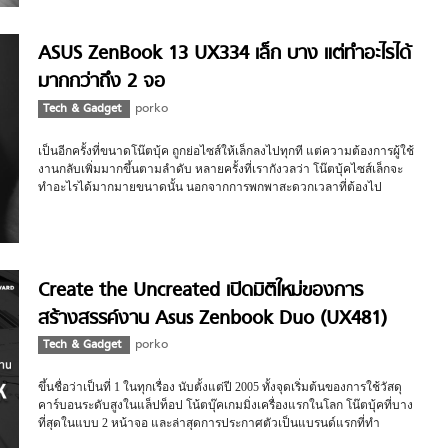
ASUS ZenBook 13 UX334 เล็ก บาง แต่ทำอะไรได้
มากกว่าถึง 2 จอ
Tech & Gadget
porko
เป็นอีกครั้งที่ขนาดโน๊ตบุ้ค ถูกย่อไซส์ให้เล็กลงไปทุกที แต่ความต้องการผู้ใช้
งานกลับเพิ่มมากขึ้นตามลำดับ หลายครั้งที่เรากังวลว่า โน๊ตบุ้คไซส์เล็กจะ
ทำอะไรได้มากมายขนาดนั้น นอกจากการพกพาสะดวกเวลาที่ต้องไป
ประชุมหรือเดินทางจากบ้านไปที่ทำงาน แต่วันนี้ ASUS ZenBook 13 UX334
เครื่องใหม่ ได้พิสูจน์ให้เห็นแล้วว่า ทลายทุกข้อจำกัดทั้งเรื่องขนาด ดีไซน์
ฟังก์ชั่นการใช้งานที่ได้มากขึ้นเป็น 2 เท่า เราไปดูพร้อมๆ กัน
Create the Uncreated เปิดมิติใหม่ของการ
สร้างสรรค์งาน Asus Zenbook Duo (UX481)
Tech & Gadget
porko
ขึ้นชื่อว่าเป็นที่ 1 ในทุกเรื่อง นับตั้งแต่ปี 2005 ทั้งจุดเริ่มต้นของการใช้วัสดุ
คาร์บอนระดับสูงในแล็ปท็อป โน้ตบุ๊คเกมมิ่งเครื่องแรกในโลก โน๊ตบุ้คที่บาง
ที่สุดในแบบ 2 หน้าจอ และล่าสุดการประกาศตัวเป็นแบรนด์แรกที่ทำ
โน้ตบุ๊คการใช้งานพร้อมกันมากที่สุด ถึง 5 หน้าจอในรุ่น Asus Zenbook Duo