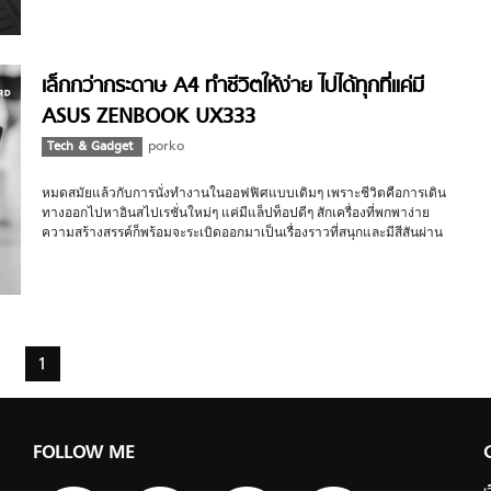
(UX481) ที่วันนี้ทาง Favforward ได้แกะกล่องเปิดดูสเปคความสามารถใหม่ๆ
เป็นครั้งแรก จะเจ๋งแค่ไหนตามไปดูพร้อมๆ กัน
เล็กกว่ากระดาษ A4 ทำชีวิตให้ง่าย ไปได้ทุกที่แค่มี
ASUS ZENBOOK UX333
Tech & Gadget
porko
หมดสมัยแล้วกับการนั่งทำงานในออฟฟิศแบบเดิมๆ เพราะชีวิตคือการเดิน
ทางออกไปหาอินสไปเรชั่นใหม่ๆ แค่มีแล็ปท็อปดีๆ สักเครื่องที่พกพาง่าย
ความสร้างสรรค์ก็พร้อมจะระเบิดออกมาเป็นเรื่องราวที่สนุกและมีสีสันผ่าน
นิยามตัวตนความเป็นคุณ ไม่ว่าจะโมเม้นท์ไหนในชีวิต
1
FOLLOW ME