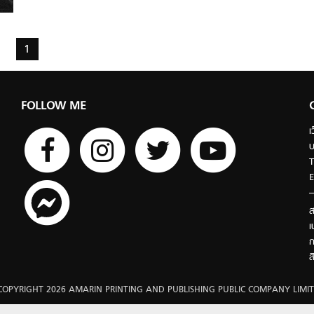
1
FOLLOW ME
เ
บ
T
E
ส
เ
ก
ส
COPYRIGHT 2026 AMARIN PRINTING AND PUBLISHING PUBLIC COMPANY LIMIT