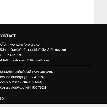
CONTACT
ว็บไซต์ : www.favforward.com
ริษัท อมรินทร์พริ้นติ้งแอนด์พับลิชชิ่ง จำกัด (มหาชน)
el : 02-422-9999
-MAIL :
favforward01@gmail.com
นใจลงโฆษณากับเว็บไซต์ FAVFORWARD
นตรนภา อมตสกุล [081-684-8324]
ฤตยา อุปวรรณ [089-813-2424]
ินีวรรณ ตันพิพัฒน์ [064-509-7963]
ED.