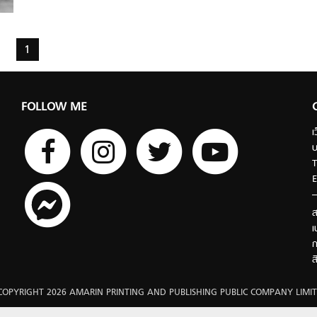
1
FOLLOW ME
เ
บ
T
E
ส
เ
ก
ส
COPYRIGHT 2026 AMARIN PRINTING AND PUBLISHING PUBLIC COMPANY LIMIT