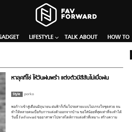
GADGET
LIFESTYLE
TALK ABOUT
HOW TO
หาลุคที่ใช่ ให้วันฝนพรำ แต่งตัวมีสีสันไม่เบื่อฝน
Style
porko
พอก้าวเข้าสู่เดือนมิถุนายน ฝนฟ้าก็เริ่มโปรยสายแบบไม่เกรงใจชุดสวย จน
ทำให้หลายคนเบื่อกับการแต่งตัวออกจากบ้าน ขอใส่น้อยที่สุดเท่าที่จะทำได้
วันนี้ FavForward ขออาสาพาไปหาสไตล์การแต่งตัวที่เหมาะ สร้างความ
รู้สึกแฮปปี้ไม่กลัววันฝนพรำอีกต่อไป