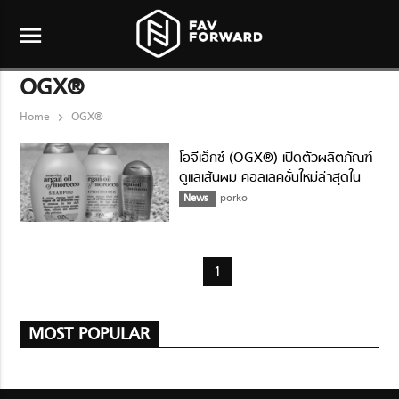
menu
OGX®
Home
OGX®
โอจีเอ็กซ์ (OGX®) เปิดตัวผลิตภัณฑ์
ดูแลเส้นผม คอลเลคชั่นใหม่ล่าสุดใน
ไทย
News
porko
1
MOST POPULAR