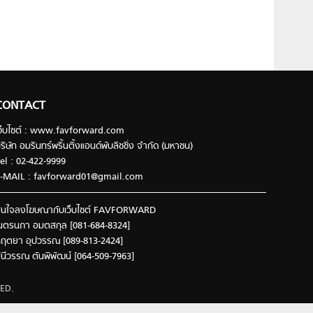
CONTACT
ว็บไซต์ : www.favforward.com
ริษัท อมรินทร์พริ้นติ้งแอนด์พับลิชชิ่ง จำกัด (มหาชน)
el : 02-422-9999
-MAIL :
favforward01@gmail.com
นใจลงโฆษณากับเว็บไซต์ FAVFORWARD
นตรนภา อมตสกุล [081-684-8324]
ฤตยา อุปวรรณ [089-813-2424]
ินีวรรณ ตันพิพัฒน์ [064-509-7963]
ED.