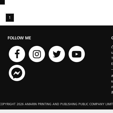
1
FOLLOW ME
เ
บ
T
E
ส
เ
ก
ส
COPYRIGHT 2026 AMARIN PRINTING AND PUBLISHING PUBLIC COMPANY LIMIT