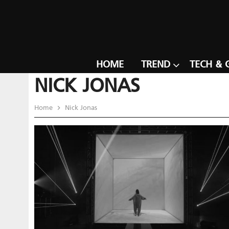
HOME
TREND
TECH & 
NICK JONAS
Home
Nick Jonas