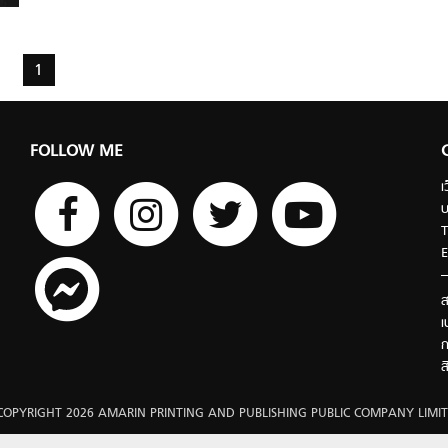
1
FOLLOW ME
เ
บ
T
E
ส
เ
ก
ส
COPYRIGHT 2026 AMARIN PRINTING AND PUBLISHING PUBLIC COMPANY LIMIT