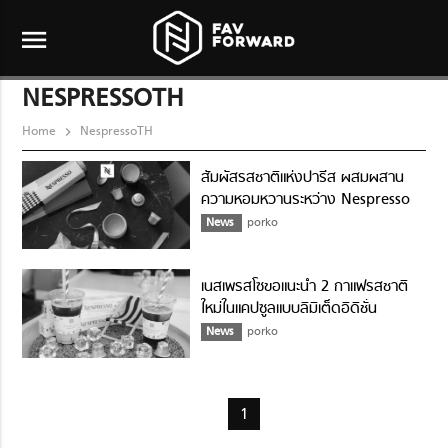
menu
NESPRESSOTH
Home
NespressoTH
สัมผัสรสชาติแห่งปารีส ผสมผสาน
ความหอมหวานระหว่าง Nespresso
และ INDIA MAHDAVI
News
porko
เนสเพรสโซขอแนะนำ 2 กาแฟรสชาติ
ใหม่ในแคปซูลแบบลิมิเต็ดอิดิชั่น
News
porko
1