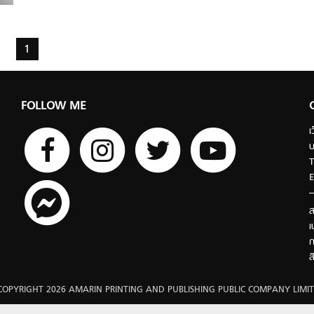
1
FOLLOW ME
เ
บ
T
E
ส
เ
ก
ส
COPYRIGHT 2026 AMARIN PRINTING AND PUBLISHING PUBLIC COMPANY LIMIT