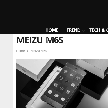
HOME
TREND
TECH & 
MEIZU M6S
Home
Meizu M6s