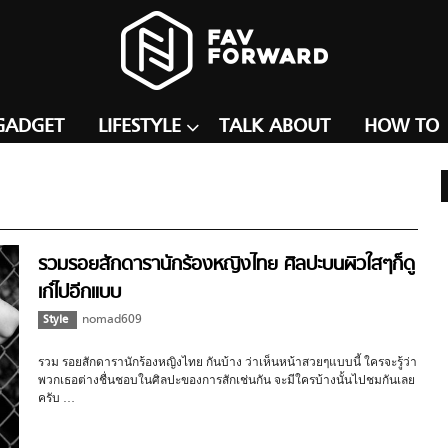
GADGET
LIFESTYLE
TALK ABOUT
HOW TO
รวมรอยสักดารานักร้องหญิงไทย ศิลปะบนผิวใสๆก็ดู
เก๋ไปอีกแบบ
Style
nomad609
รวม รอยสักดารานักร้องหญิงไทย กันบ้าง ว่าเห็นหน้าสวยๆแบบนี้ ใครจะรู้ว่า
พวกเธอต่างชื่นชอบในศิลปะของการสักเช่นกัน จะมีใครบ้างนั้นไปชมกันเลย
ครับ …