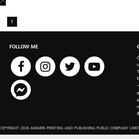
1
FOLLOW ME
เ
บ
T
E
ส
เ
ก
ส
COPYRIGHT 2026 AMARIN PRINTING AND PUBLISHING PUBLIC COMPANY LIMIT