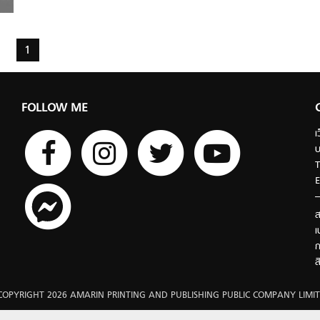
1
FOLLOW ME
เ
บ
T
E
ส
เ
ก
ส
COPYRIGHT 2026 AMARIN PRINTING AND PUBLISHING PUBLIC COMPANY LIMIT