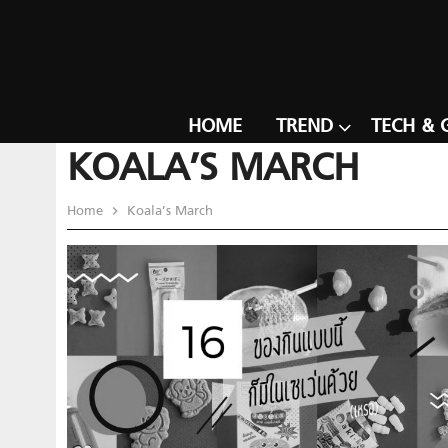
HOME
TREND
TECH & 
KOALA’S MARCH
Home
Koala’s March