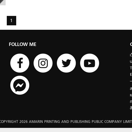
1
FOLLOW ME
เ
บ
T
E
ส
เ
ก
ส
COPYRIGHT 2026 AMARIN PRINTING AND PUBLISHING PUBLIC COMPANY LIMIT