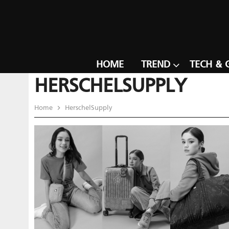
HOME
TREND
TECH & 
HERSCHELSUPPLY
Home
HerschelSupply