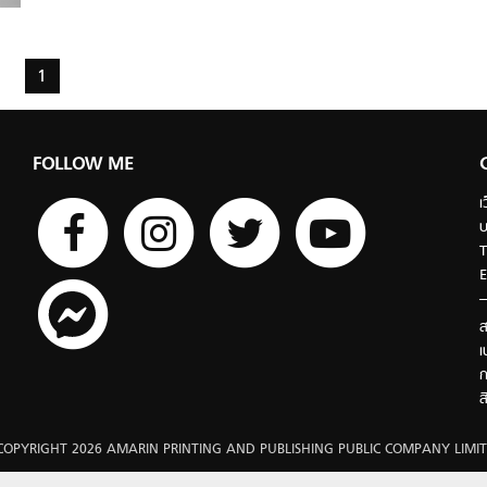
1
FOLLOW ME
เ
บ
T
E
ส
เ
ก
ส
COPYRIGHT 2026 AMARIN PRINTING AND PUBLISHING PUBLIC COMPANY LIMIT