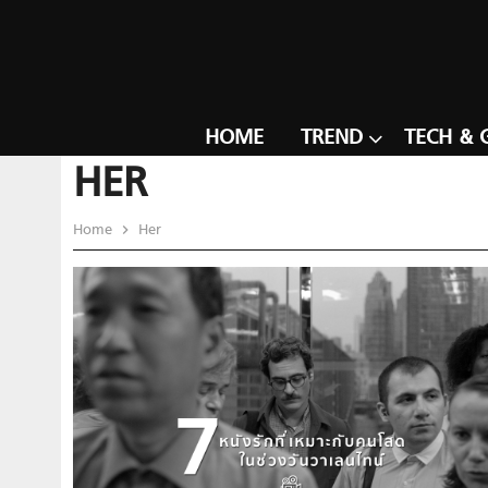
HOME
TREND
TECH & 
HER
Home
Her