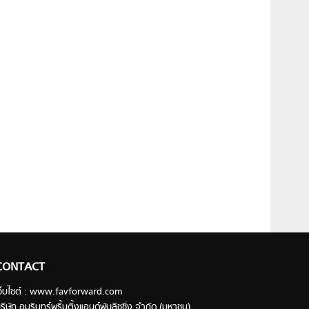
CONTACT
ว็บไซต์ : www.favforward.com
ริษัท อมรินทร์พริ้นติ้งแอนด์พับลิชชิ่ง จำกัด (มหาชน)