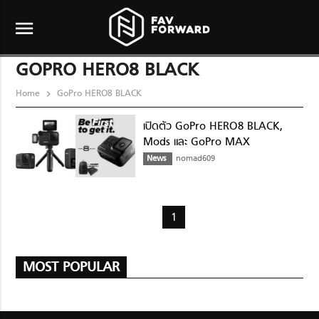
menu
GOPRO HERO8 BLACK
Home
GoPro HERO8 BLACK
เปิดตัว GoPro HERO8 BLACK,
Mods และ GoPro MAX
News
nomad609
1
MOST POPULAR