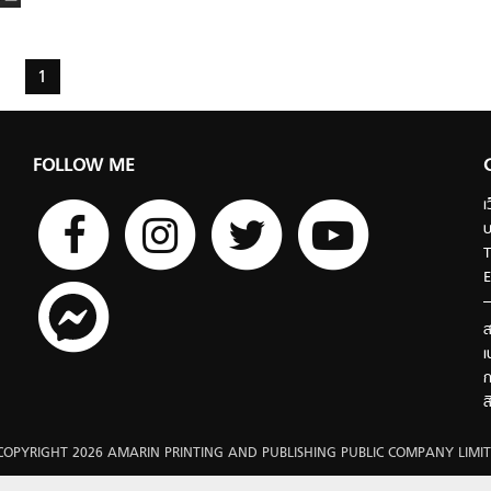
1
FOLLOW ME
เ
บ
T
E
ส
เ
ก
ส
COPYRIGHT 2026 AMARIN PRINTING AND PUBLISHING PUBLIC COMPANY LIMIT