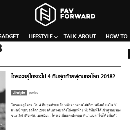
GADGET
LIFESTYLE
TALK ABOUT
HOW TO
8
ใครจะอยู่ใครจะไป 4 ทีมสุดท้ายฟุตบอลโลก 2018?
Lifestyle
porko
ใครจะอยู่ใครจะไป 4 ทีมสุดท้ายแล้ว หลังจากผ่านไปเกือบหนึ่งเดือนใน 60
แมตช์ ฟุตบอลโลก 2018 เดินทางมาถึงโค้งสุดท้าย ทั้งสี่ทีมที่ได้เข้าสู่รอบรอง
ชนะเลิศ ฝรั่งเศส, เบลเยียม, โครเอเชียและอังกฤษ ที่น่าแปลกใจก็คือทีมตัว
เต็งอย่างเยอรมนี บราซิลและสเปนต้องบินกลับบ้านก่อนไม่ได้เข้าสู่รอบ Final
เรามาวิเคราะห์คู่แข่งทั้ง 4 กันหน่อย ก่อนจะถึงนัดชิง