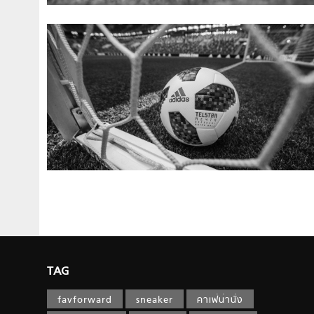
TAG
favforward
sneaker
คาเฟ่น่านั่ง