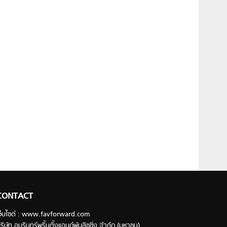
CONTACT
ว็บไซต์ : www.favforward.com
ริษัท อมรินทร์พริ้นติ้งแอนด์พับลิชชิ่ง จำกัด (มหาชน)