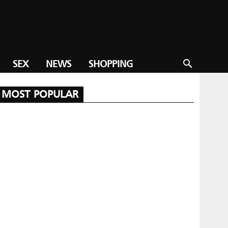
SEX
NEWS
SHOPPING
search
MOST POPULAR