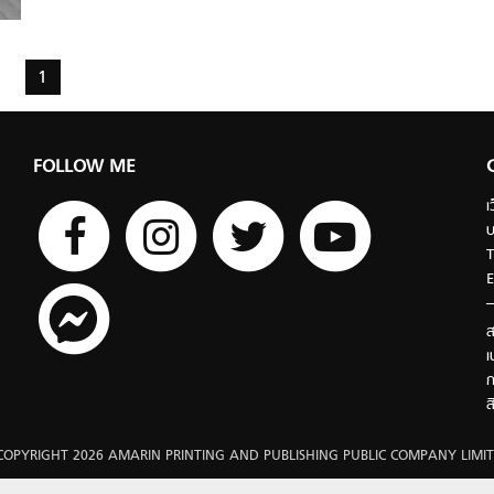
1
FOLLOW ME
เ
บ
T
E
ส
เ
ก
ส
COPYRIGHT 2026 AMARIN PRINTING AND PUBLISHING PUBLIC COMPANY LIMIT