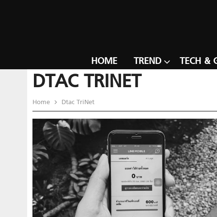
HOME
TREND
TECH & 
DTAC TRINET
Home
Dtac TriNet