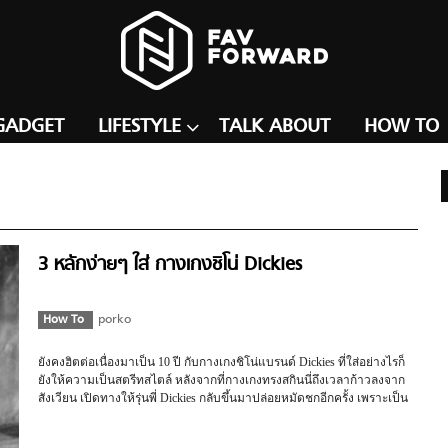
GADGET
LIFESTYLE
TALK ABOUT
HOW TO
3 หลักง่ายๆ ใส่ กางเกงชิโน่ Dickies
How To
porko
ยังคงฮิตต่อเนื่องมาเป็น 10 ปี กับกางเกงชิโน่แบรนด์ Dickies ที่ใส่อย่างไรก็
ยังให้ความเป็นสตรีทสไตล์ หลังจากที่กางเกงทรงสกินนี่ถึงเวลาก้าวลงจาก
สังเวียน เปิดทางให้รุ่นพี่ Dickies กลับขึ้นมาปล่อยหมัดชกอีกครั้ง เพราะเป็น
กางเกงที่สวมใส่สบายและดูมีสไตล์ไปในตัว แต่หลายครั้งที่มันถูกมองว่าทรง
กางเกงครึ่งๆ กลางๆ ค่อนข้างใส่แมทช์ยาก วันนี้เรามาดู 3 ไอเดียที่จะทำให้