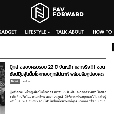
GADGET
LIFESTYLE
TALK ABOUT
HOW TO
บู๊ทส์ ฉลองครบรอบ 22 ปี จัดหนัก แจกจริง!!! ชวน
ช้อปปุ๊บลุ้นปั๊บโชคทองทุกสัปดาห์ พร้อมรับคูปองลด
แรง
News
porko
บู๊ทส์ ฉลองยิ่งใหญ่เนื่องในโอกาสครบรอบ 22 ปี เพื่อประกาศความสำเร็จของ
ธุรกิจค้าปลีกในประเทศไทย ตลอดจนลูกค้าที่ให้การสนับสนุนและไว้วางใจบู๊
ทส์เป็นอย่างดีเสมอมา ด้วยโปรโมชั่นเด็ดแห่งปีที่ทุกคนรอคอย “ซื้อ 1 แถม 1
ฟรี”