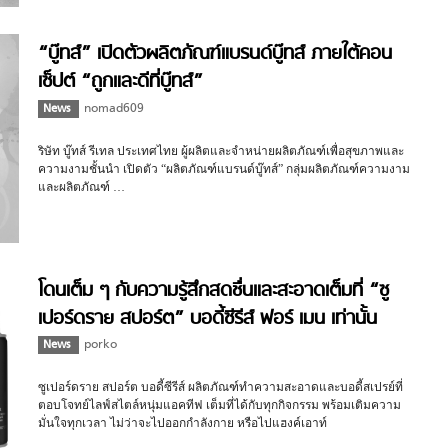
“บู๊ทส์” เปิดตัวผลิตภัณฑ์แบรนด์บู๊ทส์ ภายใต้คอน
เซ็ปต์ “ถูกและดีที่บู๊ทส์”
News
nomad609
ริษัท บู๊ทส์ รีเทล ประเทศไทย ผู้ผลิตและจำหน่ายผลิตภัณฑ์เพื่อสุขภาพและ
ความงามชั้นนำ เปิดตัว “ผลิตภัณฑ์แบรนด์บู๊ทส์” กลุ่มผลิตภัณฑ์ความงาม
และผลิตภัณฑ์ …
โดนเต็ม ๆ กับความรู้สึกสดชื่นและสะอาดเต็มที่ “ซู
เปอร์ดราย สปอร์ต” บอดี้ซีรีส์ ฟอร์ เมน เท่านั้น
News
porko
ซูเปอร์ดราย สปอร์ต บอดี้ซีรีส์ ผลิตภัณฑ์ทำความสะอาดและบอดี้สเปรย์ที่
ตอบโจทย์ไลฟ์สไตล์หนุ่มแอคทีฟ เต็มที่ได้กับทุกกิจกรรม พร้อมเติมความ
มั่นใจทุกเวลา ไม่ว่าจะไปออกกำลังกาย หรือไปแฮงค์เอาท์