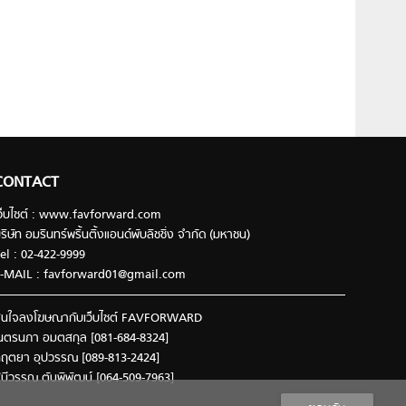
CONTACT
ว็บไซต์ : www.favforward.com
ริษัท อมรินทร์พริ้นติ้งแอนด์พับลิชชิ่ง จำกัด (มหาชน)
el : 02-422-9999
-MAIL :
favforward01@gmail.com
นใจลงโฆษณากับเว็บไซต์ FAVFORWARD
นตรนภา อมตสกุล [081-684-8324]
ฤตยา อุปวรรณ [089-813-2424]
ินีวรรณ ตันพิพัฒน์ [064-509-7963]