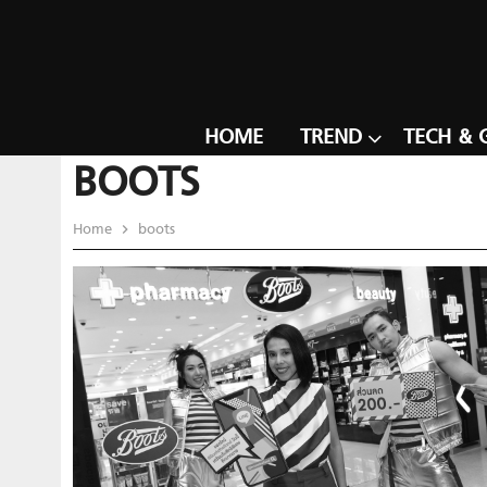
HOME
TREND
TECH & 
BOOTS
Home
boots