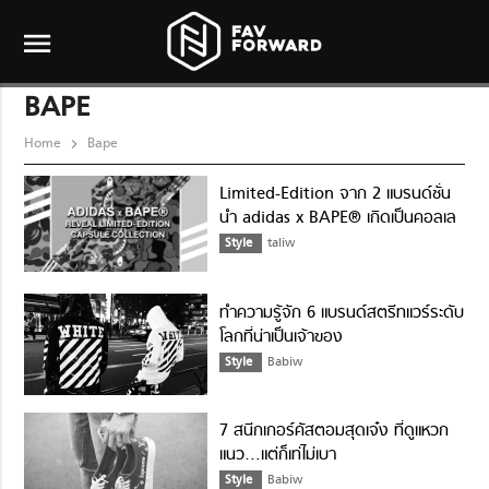
menu
BAPE
Home
Bape
Limited-Edition จาก 2 แบรนด์ชั่น
นำ adidas x BAPE® เกิดเป็นคอลเล
คชั่นสุดเท่
Style
taliw
ทำความรู้จัก 6 แบรนด์สตรีทแวร์ระดับ
โลกที่น่าเป็นเจ้าของ
Style
Babiw
7 สนีกเกอร์คัสตอมสุดเจ๋ง ที่ดูแหวก
แนว…แต่ก็เท่ไม่เบา
Style
Babiw