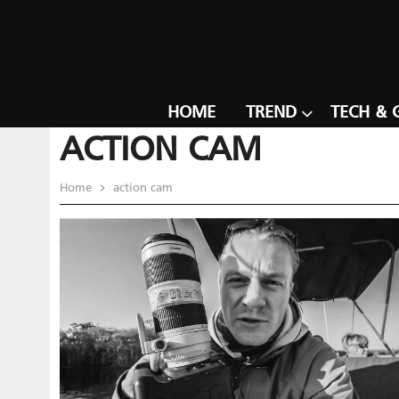
HOME
TREND
TECH & 
ACTION CAM
Home
action cam