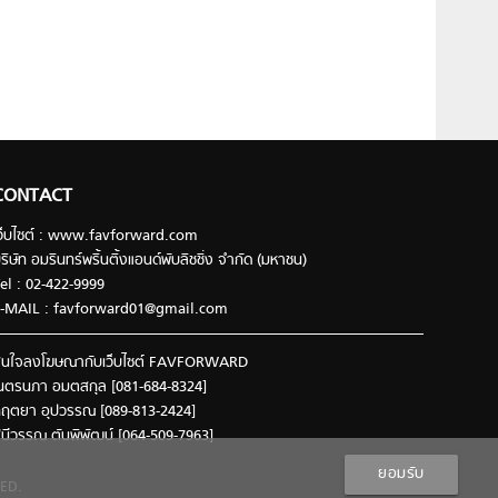
CONTACT
ว็บไซต์ : www.favforward.com
ริษัท อมรินทร์พริ้นติ้งแอนด์พับลิชชิ่ง จำกัด (มหาชน)
el : 02-422-9999
-MAIL :
favforward01@gmail.com
นใจลงโฆษณากับเว็บไซต์ FAVFORWARD
นตรนภา อมตสกุล [081-684-8324]
ฤตยา อุปวรรณ [089-813-2424]
ินีวรรณ ตันพิพัฒน์ [064-509-7963]
ยอมรับ
ED.