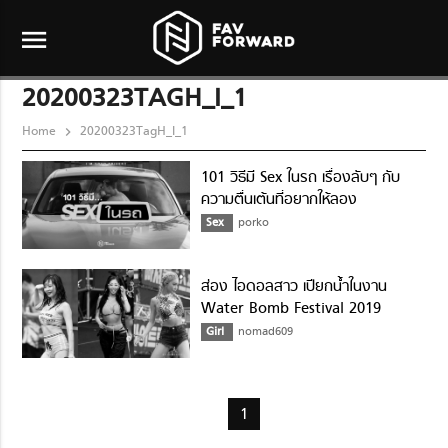
menu
20200323TAGH_I_1
Home
20200323TagH_I_1
101 วิธีมี Sex ในรถ เรื่องลับๆ กับ
ความตื่นเต้นที่อยากให้ลอง
Sex
porko
ส่อง ไอดอลสาว เปียกน้ำในงาน
Water Bomb Festival 2019
Girl
nomad609
1