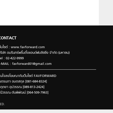
CONTACT
ว็บไซต์ : www.favforward.com
ริษัท อมรินทร์พริ้นติ้งแอนด์พับลิชชิ่ง จำกัด (มหาชน)
el : 02-422-9999
-MAIL :
favforward01@gmail.com
นใจลงโฆษณากับเว็บไซต์ FAVFORWARD
นตรนภา อมตสกุล [081-684-8324]
ฤตยา อุปวรรณ [089-813-2424]
ินีวรรณ ตันพิพัฒน์ [064-509-7963]
ED.