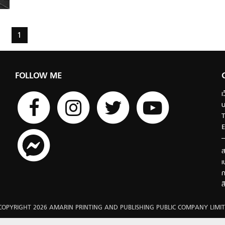
1
FOLLOW ME
เ
บ
T
E
ส
เ
ก
ส
COPYRIGHT 2026 AMARIN PRINTING AND PUBLISHING PUBLIC COMPANY LIMIT