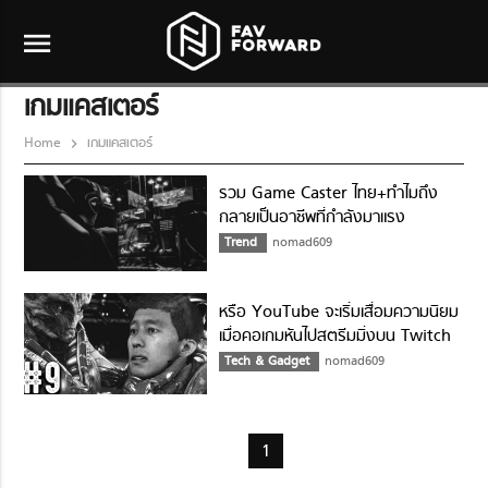
menu
เกมแคสเตอร์
Home
เกมแคสเตอร์
รวม Game Caster ไทย+ทำไมถึง
กลายเป็นอาชีพที่กำลังมาแรง
Trend
nomad609
หรือ YouTube จะเริ่มเสื่อมความนิยม
เมื่อคอเกมหันไปสตรีมมิ่งบน Twitch
กันมากขึ้น
Tech & Gadget
nomad609
1