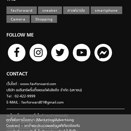
favforward
sneaker
คาเฟ่น่านั่ง
smartphone
Camera
Shopping
FOLLOW ME
CONTACT
เว็บไซต์ : www.favforward.com
บริษัท อมรินทร์พริ้นติ้งแอนด์พับลิชชิ่ง จำกัด (มหาชน)
Tel : 02-422-9999
E-MAIL :
favforward01@gmail.com
สนใจลงโฆษณากับเว็บไซต์ FAVFORWARD
คุกกี้เพื่อการโฆษณา (Marketing/Advertising
เนตรนภา อมตสกุล [081-684-8324]
Cookies) – จดจำและประมวลผลข้อมูลที่เกี่ยวข้องกับ
กฤตยา อุปวรรณ [089-813-2424]