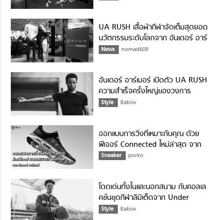
UA RUSH เสื้อผ้ากีฬาจัดเต็มสุดยอด
นวัตกรรมระดับโลกจาก อันเดอร์ อาร์
เมอร์
News
nomad609
อันเดอร์ อาร์เมอร์ เปิดตัว UA RUSH
ความสำเร็จครั้งใหญ่ของวงการ
เสื้อผ้ากีฬา
Style
Babiw
ออกแบบการวิ่งที่เหมาะกับคุณ ด้วย
ฟีเจอร์ Connected ใหม่ล่าสุด จาก
อันเดอร์ อาร์เมอร์
Sneaker
porko
โดดเด่นทั้งในและนอกสนาม กับคอลเล
คชั่นชุดกีฬาลิมิเต็ดจาก Under
Armour
Style
Babiw