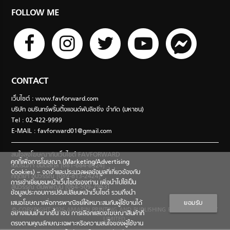
FOLLOW ME
CONTACT
เว็บไซต์ : www.favforward.com
บริษัท อมรินทร์พริ้นติ้งแอนด์พับลิชชิ่ง จำกัด (มหาชน)
Tel : 02-422-9999
E-MAIL :
favforward01@gmail.com
สนใจลงโฆษณากับเว็บไซต์ FAVFORWARD
คุกกี้เพื่อการโฆษณา (Marketing/Advertising
เนตรนภา อมตสกุล [081-684-8324]
Cookies) – จดจำและประมวลผลข้อมูลที่เกี่ยวข้องกับ
กฤตยา อุปวรรณ [089-813-2424]
การเข้าเยี่ยมชมหน้าเว็บไซต์ของท่าน เพื่อนำไปใช้เป็น
สินีวรรณ ตันพิพัฒน์ [064-509-7963]
ข้อมูลประกอบการปรับเปลี่ยนหน้าเว็บไซต์ รวมถึงนำ
เสนอโฆษณาเพื่อการพาณิชย์ให้เหมาะสมกับผู้ใช้งานได้
ยอมรับ
© COPYRIGHT 2026 AMARIN PRINTING AND PUBLISHING PUBLIC COMPANY
อย่างแม่นยำมากขึ้น เช่น การเลือกแสดงโฆษณาสินค้าที่
LIMITED.
ตรงตามคุณลักษณะเฉพาะหรือความสนใจของผู้ใช้งาน