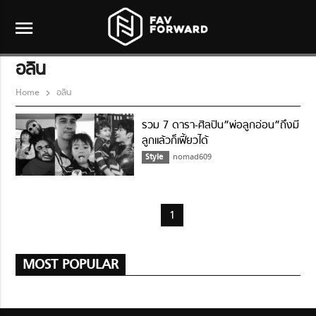
menu
อลิน
Home
อลิน
รวม 7 ดารา-ศิลปิน”พ่อลูกอ่อน”ถึงมี
ลูกแล้วก็เฟี้ยวได้
Style
nomad609
1
MOST POPULAR