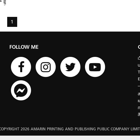
1
FOLLOW ME
เ
บ
T
E
ส
เ
ก
ส
COPYRIGHT 2026 AMARIN PRINTING AND PUBLISHING PUBLIC COMPANY LIMIT