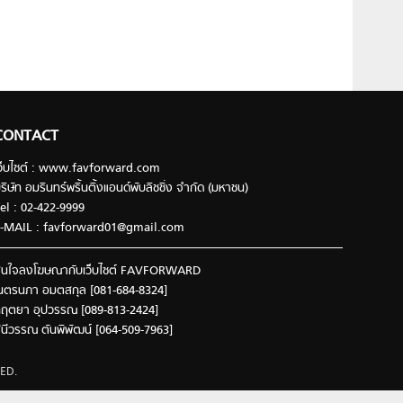
CONTACT
ว็บไซต์ : www.favforward.com
ริษัท อมรินทร์พริ้นติ้งแอนด์พับลิชชิ่ง จำกัด (มหาชน)
el : 02-422-9999
-MAIL :
favforward01@gmail.com
นใจลงโฆษณากับเว็บไซต์ FAVFORWARD
นตรนภา อมตสกุล [081-684-8324]
ฤตยา อุปวรรณ [089-813-2424]
ินีวรรณ ตันพิพัฒน์ [064-509-7963]
ED.