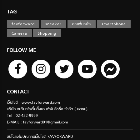
TAG
favforward
sneaker
คาเฟ่น่านั่ง
smartphone
Camera
Shopping
FOLLOW ME
CONTACT
เว็บไซต์ : www.favforward.com
บริษัท อมรินทร์พริ้นติ้งแอนด์พับลิชชิ่ง จำกัด (มหาชน)
Tel : 02-422-9999
E-MAIL :
favforward01@gmail.com
สนใจลงโฆษณากับเว็บไซต์ FAVFORWARD