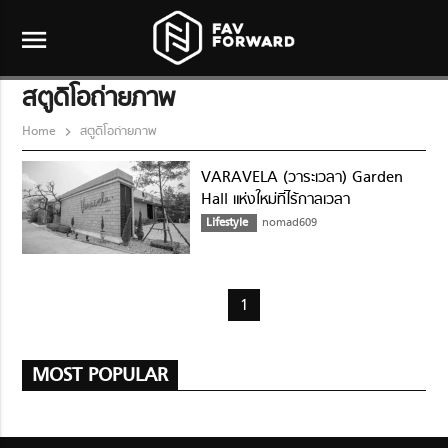
menu
สตูดิโอถ่ายภาพ
Home
สตูดิโอถ่ายภาพ
VARAVELA (วาระเวลา) Garden
Hall แห่งใหม่ที่ไร้กาลเวลา
Lifestyle
nomad609
1
MOST POPULAR