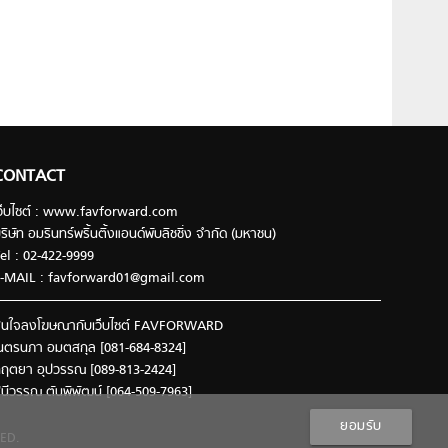
CONTACT
ว็บไซต์ : www.favforward.com
ริษัท อมรินทร์พริ้นติ้งแอนด์พับลิชชิ่ง จำกัด (มหาชน)
el : 02-422-9999
-MAIL :
favforward01@gmail.com
นใจลงโฆษณากับเว็บไซต์ FAVFORWARD
นตรนภา อมตสกุล [081-684-8324]
ฤตยา อุปวรรณ [089-813-2424]
ินีวรรณ ตันพิพัฒน์ [064-509-7963]
ยอมรับ
ED.