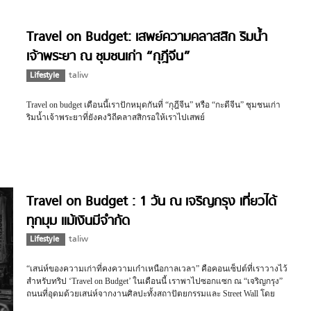
Travel on Budget: เสพย์ความคลาสสิก ริมน้ำ
เจ้าพระยา ณ ชุมชนเก่า “กุฎีจีน”
Lifestyle
taliw
Travel on budget เดือนนี้เราปักหมุดกันที่ “กุฎีจีน” หรือ “กะดีจีน” ชุมชนเก่า
ริมน้ำเจ้าพระยาที่ยังคงวิถีคลาสสิกรอให้เราไปเสพย์
Travel on Budget : 1 วัน ณ เจริญกรุง เที่ยวได้
ทุกมุม แม้เงินมีจำกัด
Lifestyle
taliw
“เสน่ห์ของความเก่าที่คงความเก๋าเหนือกาลเวลา” คือคอนเซ็ปต์ที่เราวางไว้
สำหรับทริป ‘Travel on Budget’ ในเดือนนี้ เราพาไปซอกแซก ณ “เจริญกรุง”
ถนนที่อุดมด้วยเสน่ห์จากงานศิลปะทั้งสถาปัตยกรรมและ Street Wall โดย
เฉพาะ Hidden Place ที่ซ่อนอยู่ในถนนสายนี้