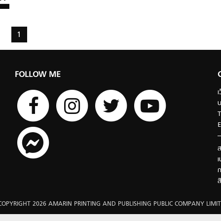
1
FOLLOW ME
เ
บ
T
E
ส
เ
ก
ส
COPYRIGHT 2026 AMARIN PRINTING AND PUBLISHING PUBLIC COMPANY LIMIT