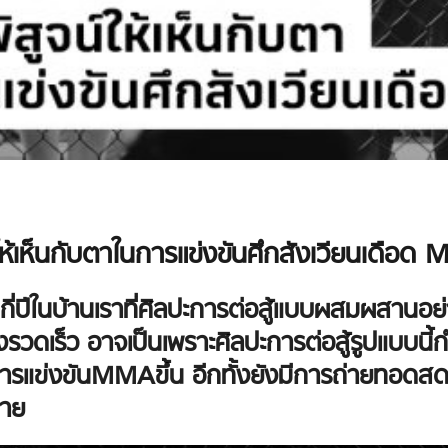
ให้เห็นกับตาในการแข่งขันศึกสังเวียนเดือ
่กี่ปีในบ้านเราที่ศิลปะการต่อสู้แบบผสมผสานอ
งรวดเร็ว อาจเป็นเพราะศิลปะการต่อสู้รูปแบบนี
การแข่งขันMMAขึ้น อีกทั้งยังมีการถ่ายทอดสดผ
ยาย