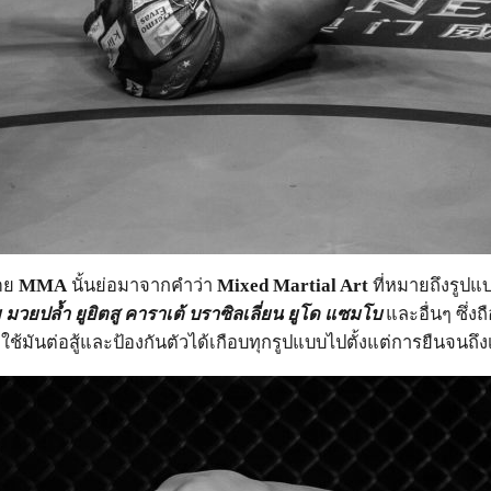
ดย
MMA
นั้นย่อมาจากคำว่า
Mixed Martial Art
ที่หมายถึงรูปแบ
มวยปล้ำ ยูยิตสู คาราเต้ บราซิลเลี่ยน ยูโด แซมโบ
และอื่นๆ ซึ่งถ
ช้มันต่อสู้และป้องกันตัวได้เกือบทุกรูปแบบไปตั้งแต่การยืนจนถึง