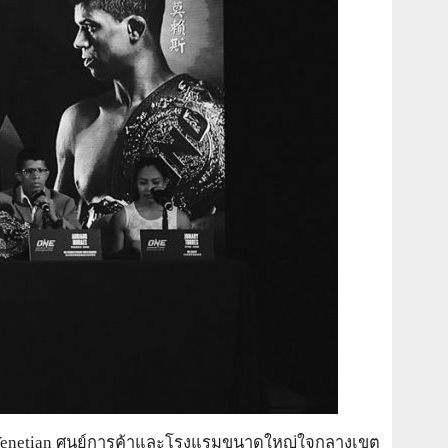
The Venetian ศูนย์การค้าและโรงแรมขนาดใหญ่ใจกลางเขต