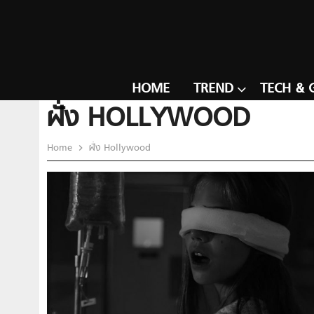
HOME
TREND
TECH & 
ฝั่ง HOLLYWOOD
Home
ฝั่ง Hollywood