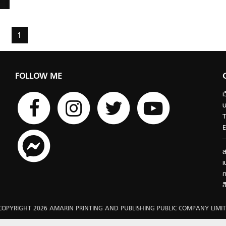
1
FOLLOW ME
เ
บ
T
E
ส
เ
ก
ส
COPYRIGHT 2026 AMARIN PRINTING AND PUBLISHING PUBLIC COMPANY LIMIT