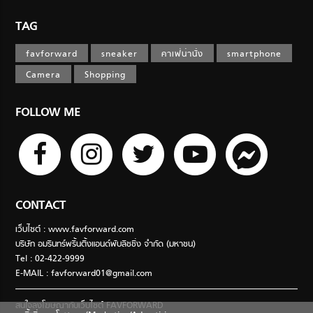
TAG
favforward
sneaker
คาเฟ่น่านั่ง
smartphone
Camera
Shopping
FOLLOW ME
CONTACT
เว็บไซต์ : www.favforward.com
บริษัท อมรินทร์พริ้นติ้งแอนด์พับลิชชิ่ง จำกัด (มหาชน)
Tel : 02-422-9999
E-MAIL :
favforward01@gmail.com
สนใจลงโฆษณากับเว็บไซต์ FAVFORWARD