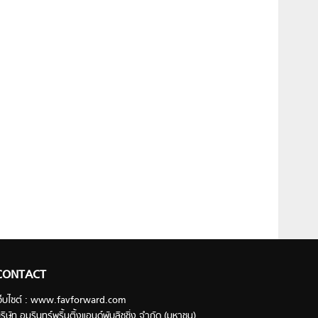
CONTACT
ว็บไซต์ : www.favforward.com
ริษัท อมรินทร์พริ้นติ้งแอนด์พับลิชชิ่ง จำกัด (มหาชน)