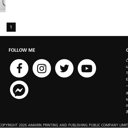
1
FOLLOW ME
เ
บ
T
E
ส
เ
ก
ส
COPYRIGHT 2026 AMARIN PRINTING AND PUBLISHING PUBLIC COMPANY LIMIT