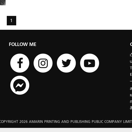
1
FOLLOW ME
เ
บ
T
E
ส
เ
ก
ส
COPYRIGHT 2026 AMARIN PRINTING AND PUBLISHING PUBLIC COMPANY LIMIT