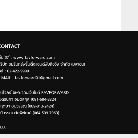
CONTACT
ว็บไซต์ : www.favforward.com
ริษัท อมรินทร์พริ้นติ้งแอนด์พับลิชชิ่ง จำกัด (มหาชน)
el : 02-422-9999
-MAIL :
favforward01@gmail.com
นใจลงโฆษณากับเว็บไซต์ FAVFORWARD
นตรนภา อมตสกุล [081-684-8324]
ฤตยา อุปวรรณ [089-813-2424]
ินีวรรณ ตันพิพัฒน์ [064-509-7963]
ED.