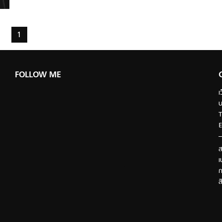
1
FOLLOW ME
เ
บ
T
E
ส
เ
ก
ส