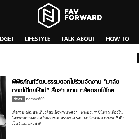
ADGET
LIFESTYLE
TALK ABOUT
HOW TO
พิพิธภัณฑ์วัฒนธรรมดอกไม้ร่วมจัดงาน “มาลัย
ดอกไม้ไทยให้แม่” สืบสานงานมาลัยดอกไม้ไทย
News
nomad609
เพื่อร่วมเฉลิมพระเกียรติสมเด็จพระนางเจ้าฯ พระบรมราชินีนาถ เนื่องใน
โอกาสมหามงคลเฉลิมพระชนมพรรษา ๗ รอบ ๑๒ สิงหาคม ๒๕๕๙ ซึ่งถือ
เป็นวันแม่แห่งชาติ