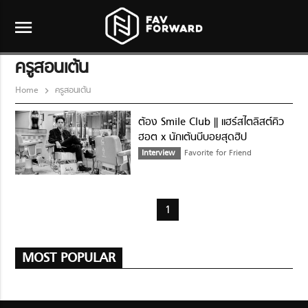
menu
ครูสอนเต้น
Home
ครูสอนเต้น
ต้อง Smile Club || แฮร์สไตลิสต์คิว
ฮอต x นักเต้นบีบอยสุดฮิป
Interview
Favorite for Friend
1
MOST POPULAR